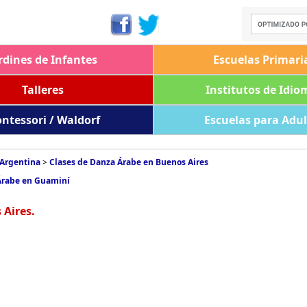
rdines de Infantes
Escuelas Primari
Talleres
Institutos de Idio
ntessori / Waldorf
Escuelas para Adu
 Argentina
>
Clases de Danza Árabe en Buenos Aires
Árabe en Guaminí
 Aires.