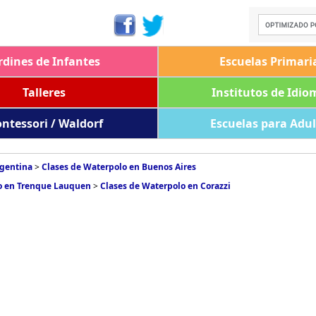
rdines de Infantes
Escuelas Primari
Talleres
Institutos de Idio
ntessori / Waldorf
Escuelas para Adu
rgentina
>
Clases de Waterpolo en Buenos Aires
o en Trenque Lauquen
>
Clases de Waterpolo en Corazzi