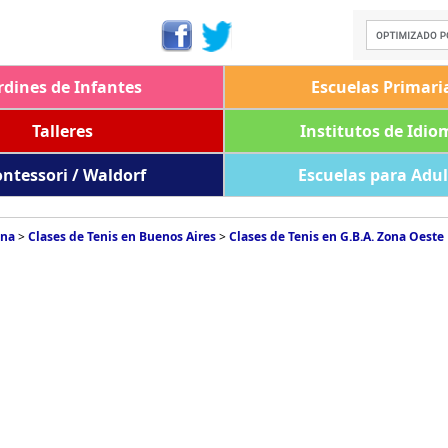
rdines de Infantes
Escuelas Primari
Talleres
Institutos de Idio
ntessori / Waldorf
Escuelas para Adu
ina
>
Clases de Tenis en Buenos Aires
>
Clases de Tenis en G.B.A. Zona Oeste