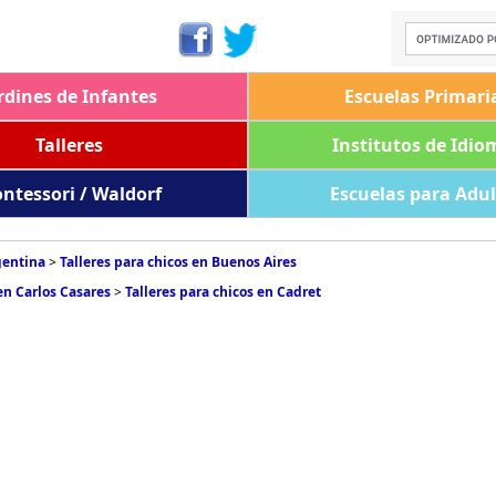
rdines de Infantes
Escuelas Primari
Talleres
Institutos de Idio
ntessori / Waldorf
Escuelas para Adu
gentina
>
Talleres para chicos en Buenos Aires
 en Carlos Casares
>
Talleres para chicos en Cadret