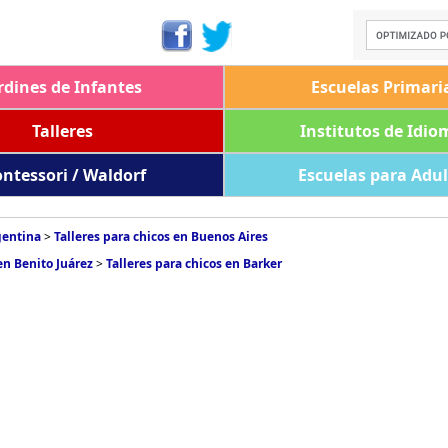
rdines de Infantes
Escuelas Primari
Talleres
Institutos de Idio
ntessori / Waldorf
Escuelas para Adu
gentina
>
Talleres para chicos en Buenos Aires
en Benito Juárez
>
Talleres para chicos en Barker