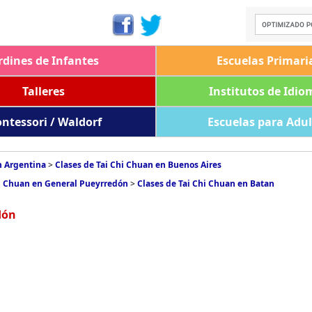
rdines de Infantes
Escuelas Primari
Talleres
Institutos de Idio
ntessori / Waldorf
Escuelas para Adu
n Argentina
>
Clases de Tai Chi Chuan en Buenos Aires
hi Chuan en General Pueyrredón
>
Clases de Tai Chi Chuan en Batan
dón