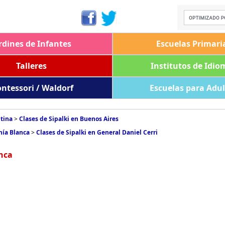
rdines de Infantes
Escuelas Primari
Talleres
Institutos de Idio
ntessori / Waldorf
Escuelas para Adu
ntina
>
Clases de Sipalki en Buenos Aires
hía Blanca
>
Clases de Sipalki en General Daniel Cerri
anca