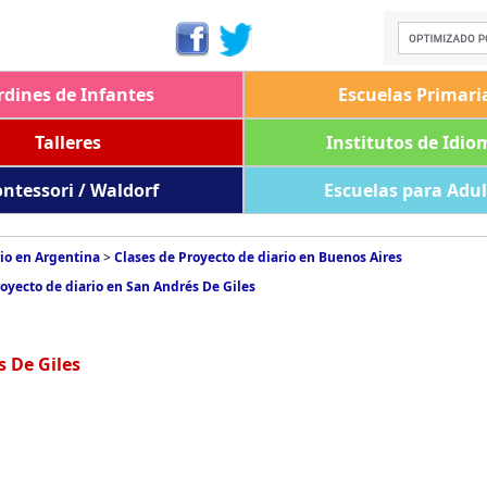
rdines de Infantes
Escuelas Primari
Talleres
Institutos de Idio
ntessori / Waldorf
Escuelas para Adu
rio en Argentina
>
Clases de Proyecto de diario en Buenos Aires
royecto de diario en San Andrés De Giles
s De Giles