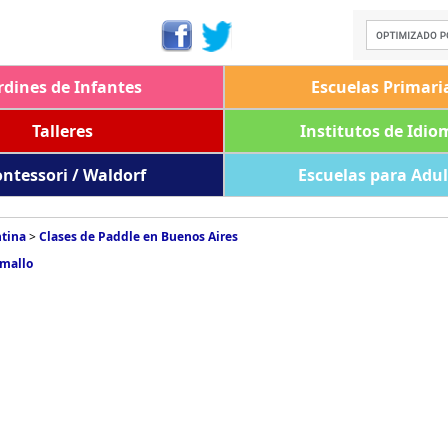
rdines de Infantes
Escuelas Primari
Talleres
Institutos de Idio
ntessori / Waldorf
Escuelas para Adu
ntina
>
Clases de Paddle en Buenos Aires
amallo