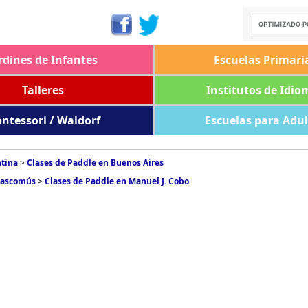
rdines de Infantes
Escuelas Primari
Talleres
Institutos de Idio
ntessori / Waldorf
Escuelas para Adu
ntina
>
Clases de Paddle en Buenos Aires
hascomús
>
Clases de Paddle en Manuel J. Cobo