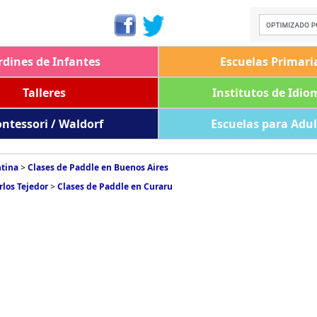
rdines de Infantes
Escuelas Primari
Talleres
Institutos de Idio
ntessori / Waldorf
Escuelas para Adu
ntina
>
Clases de Paddle en Buenos Aires
rlos Tejedor
>
Clases de Paddle en Curaru