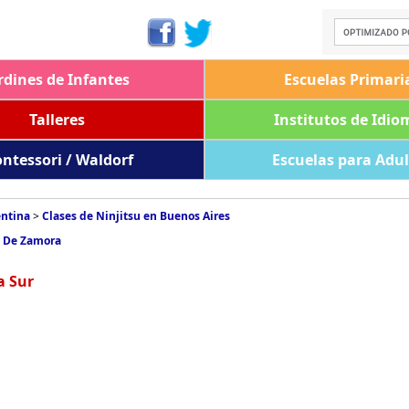
rdines de Infantes
Escuelas Primari
Talleres
Institutos de Idio
ntessori / Waldorf
Escuelas para Adu
entina
>
Clases de Ninjitsu en Buenos Aires
s De Zamora
a Sur