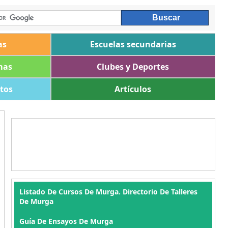
as
Escuelas secundarias
mas
Clubes y Deportes
ltos
Artículos
Listado De Cursos De Murga. Directorio De Talleres
De Murga
Guía De Ensayos De Murga