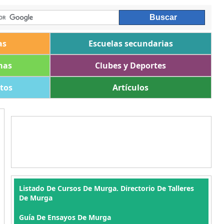
as
Escuelas secundarias
mas
Clubes y Deportes
ltos
Artículos
Listado De Cursos De Murga. Directorio De Talleres
De Murga
Guía De Ensayos De Murga