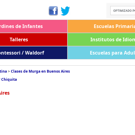
rdines de Infantes
Escuelas Primari
Talleres
Institutos de Idio
ntessori / Waldorf
Escuelas para Adu
tina
>
Clases de Murga en Buenos Aires
 Chiquita
ires