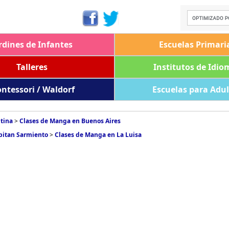
rdines de Infantes
Escuelas Primari
Talleres
Institutos de Idio
ntessori / Waldorf
Escuelas para Adu
tina
>
Clases de Manga en Buenos Aires
pitan Sarmiento
>
Clases de Manga en La Luisa