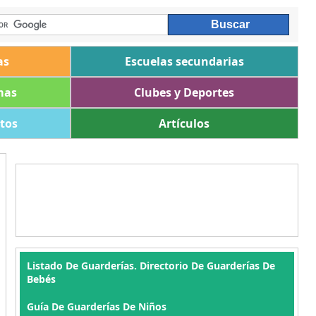
as
Escuelas secundarias
mas
Clubes y Deportes
ltos
Artículos
Listado De Guarderías. Directorio De Guarderías De
Bebés
Guía De Guarderías De Niños