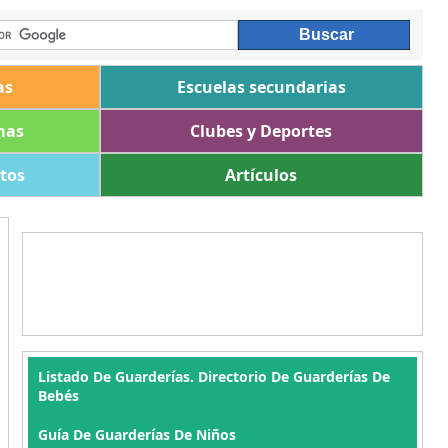
as
Escuelas secundarias
mas
Clubes y Deportes
ltos
Artículos
Listado De Guarderías. Directorio De Guarderías De
Bebés
Guía De Guarderías De Niños