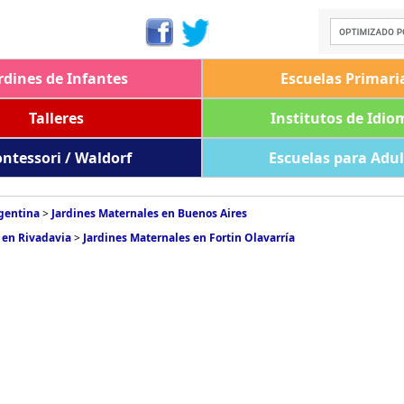
rdines de Infantes
Escuelas Primari
Talleres
Institutos de Idio
ntessori / Waldorf
Escuelas para Adu
rgentina
>
Jardines Maternales en Buenos Aires
 en Rivadavia
>
Jardines Maternales en Fortin Olavarría