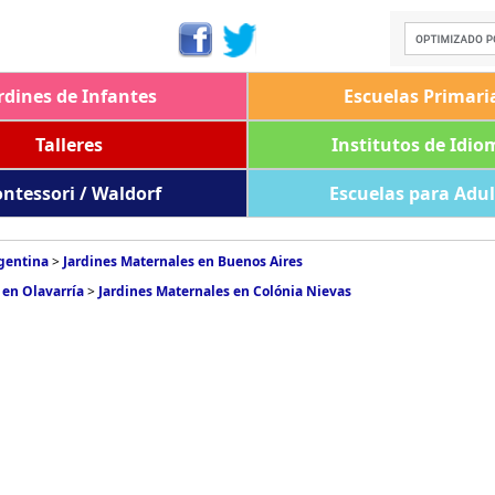
rdines de Infantes
Escuelas Primari
Talleres
Institutos de Idio
ntessori / Waldorf
Escuelas para Adu
rgentina
>
Jardines Maternales en Buenos Aires
 en Olavarría
>
Jardines Maternales en Colónia Nievas