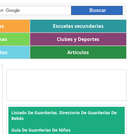
as
Escuelas secundarias
mas
Clubes y Deportes
ltos
Artículos
Listado De Guarderías. Directorio De Guarderías De
Bebés
Guía De Guarderías De Niños