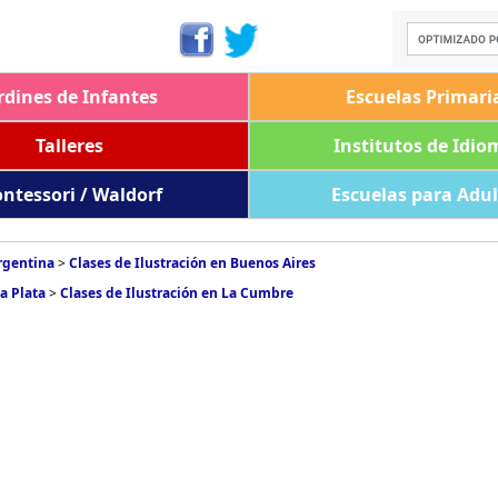
rdines de Infantes
Escuelas Primari
Talleres
Institutos de Idio
ntessori / Waldorf
Escuelas para Adu
Argentina
>
Clases de Ilustración en Buenos Aires
La Plata
>
Clases de Ilustración en La Cumbre