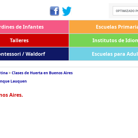
rdines de Infantes
Escuelas Primari
Talleres
Institutos de Idio
ntessori / Waldorf
Escuelas para Adu
ntina
>
Clases de Huerta en Buenos Aires
renque Lauquen
nos Aires.