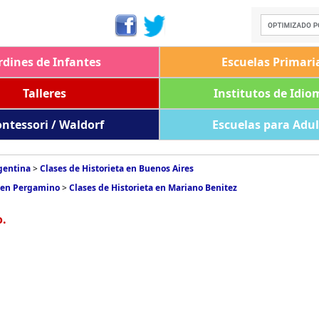
rdines de Infantes
Escuelas Primari
Talleres
Institutos de Idio
ntessori / Waldorf
Escuelas para Adu
rgentina
>
Clases de Historieta en Buenos Aires
a en Pergamino
>
Clases de Historieta en Mariano Benitez
o.