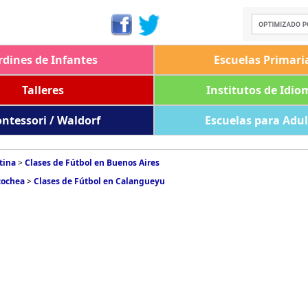
rdines de Infantes
Escuelas Primari
Talleres
Institutos de Idio
ntessori / Waldorf
Escuelas para Adu
tina
>
Clases de Fútbol en Buenos Aires
cochea
>
Clases de Fútbol en Calangueyu