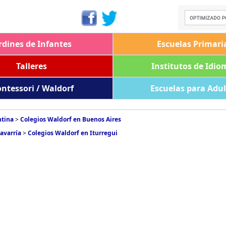
rdines de Infantes
Escuelas Primari
Talleres
Institutos de Idio
ntessori / Waldorf
Escuelas para Adu
ntina
>
Colegios Waldorf en Buenos Aires
avarría
>
Colegios Waldorf en Iturregui