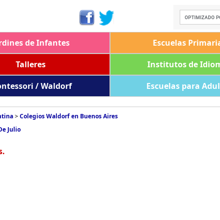
rdines de Infantes
Escuelas Primari
Talleres
Institutos de Idio
ntessori / Waldorf
Escuelas para Adu
ntina
>
Colegios Waldorf en Buenos Aires
De Julio
s.