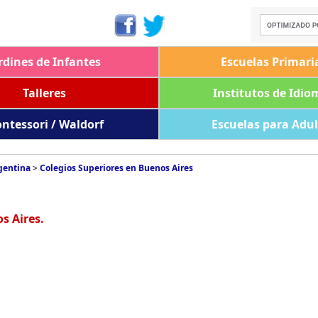
rdines de Infantes
Escuelas Primari
Talleres
Institutos de Idio
ntessori / Waldorf
Escuelas para Adu
gentina
>
Colegios Superiores en Buenos Aires
s Aires.