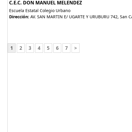
C.E.C. DON MANUEL MELENDEZ
Escuela Estatal Colegio Urbano
Dirección:
AV. SAN MARTIN E/ UGARTE Y URUBURU 742, San Cay
1
2
3
4
5
6
7
>