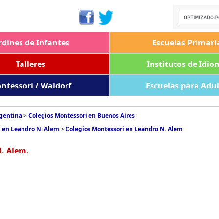
rdines de Infantes
Escuelas Primari
Talleres
Institutos de Idio
ntessori / Waldorf
Escuelas para Adu
rgentina
>
Colegios Montessori en Buenos Aires
i en Leandro N. Alem
>
Colegios Montessori en Leandro N. Alem
N. Alem.