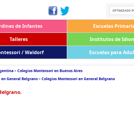
rdines de Infantes
Escuelas Primari
Talleres
Institutos de Idio
ntessori / Waldorf
Escuelas para Adu
rgentina
>
Colegios Montessori en Buenos Aires
i en General Belgrano
>
Colegios Montessori en General Belgrano
Belgrano.