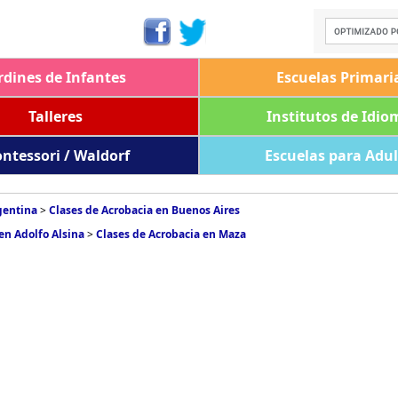
rdines de Infantes
Escuelas Primari
Talleres
Institutos de Idio
ntessori / Waldorf
Escuelas para Adu
gentina
>
Clases de Acrobacia en Buenos Aires
en Adolfo Alsina
>
Clases de Acrobacia en Maza