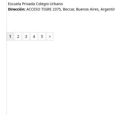
Escuela Privada Colegio Urbano
Dirección:
ACCESO TIGRE 2375, Beccar, Buenos Aires, Argenti
1
2
3
4
5
>