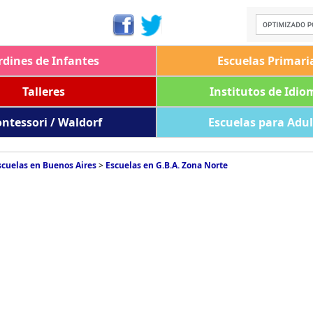
rdines de Infantes
Escuelas Primari
Talleres
Institutos de Idio
ntessori / Waldorf
Escuelas para Adu
scuelas en Buenos Aires
>
Escuelas en G.B.A. Zona Norte