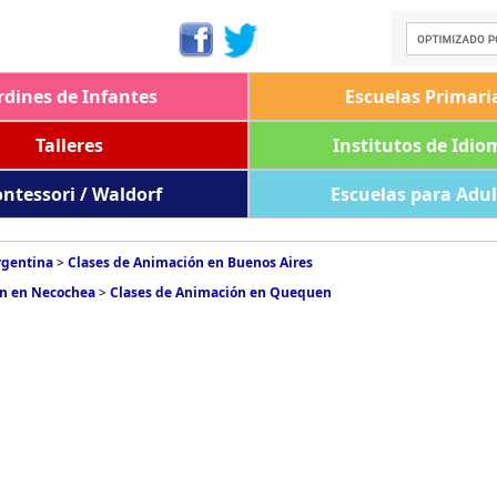
rdines de Infantes
Escuelas Primari
Talleres
Institutos de Idio
ntessori / Waldorf
Escuelas para Adu
rgentina
>
Clases de Animación en Buenos Aires
ón en Necochea
>
Clases de Animación en Quequen