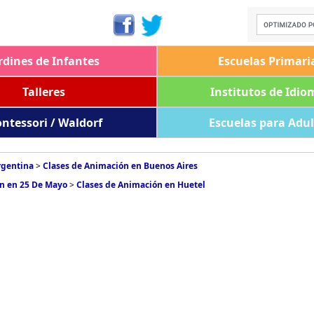
rdines de Infantes
Escuelas Primari
Talleres
Institutos de Idio
ntessori / Waldorf
Escuelas para Adu
rgentina
>
Clases de Animación en Buenos Aires
n en 25 De Mayo
>
Clases de Animación en Huetel