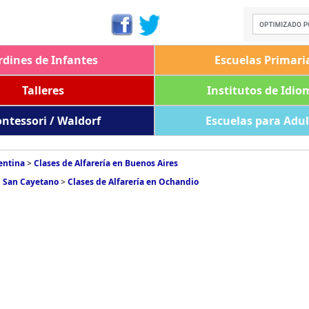
rdines de Infantes
Escuelas Primari
Talleres
Institutos de Idio
ntessori / Waldorf
Escuelas para Adu
entina
>
Clases de Alfarería en Buenos Aires
n San Cayetano
>
Clases de Alfarería en Ochandio