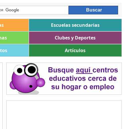
as
Escuelas secundarias
mas
Clubes y Deportes
ltos
Artículos