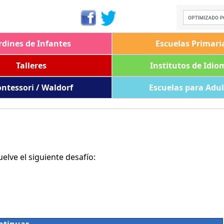
rdines de Infantes
Escuelas Primari
Talleres
Institutos de Idio
ntessori / Waldorf
Escuelas para Adu
lve el siguiente desafío: