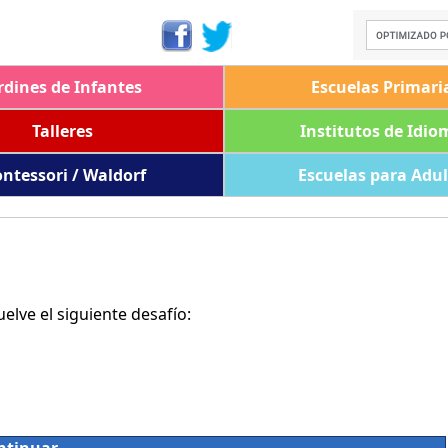
rdines de Infantes
Escuelas Primari
Talleres
Institutos de Idio
ntessori / Waldorf
Escuelas para Adu
lve el siguiente desafío: