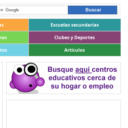
as
Escuelas secundarias
mas
Clubes y Deportes
ltos
Artículos