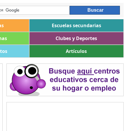
as
Escuelas secundarias
mas
Clubes y Deportes
ltos
Artículos