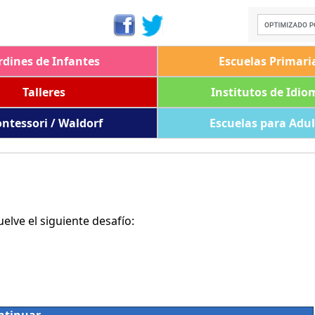
rdines de Infantes
Escuelas Primari
Talleres
Institutos de Idio
ntessori / Waldorf
Escuelas para Adu
lve el siguiente desafío: