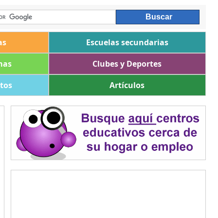
as
Escuelas secundarias
mas
Clubes y Deportes
ltos
Artículos