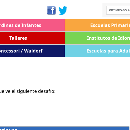
rdines de Infantes
Escuelas Primari
Talleres
Institutos de Idio
ntessori / Waldorf
Escuelas para Adu
lve el siguiente desafío: