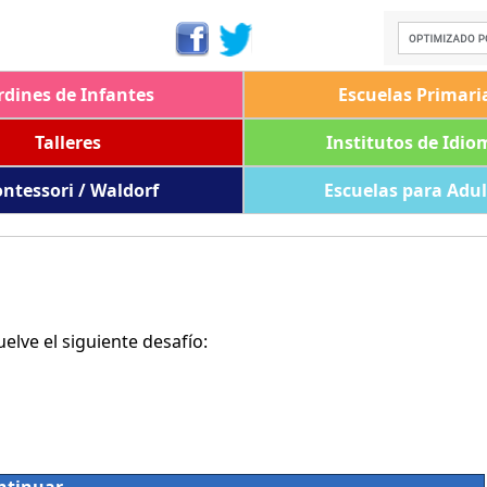
rdines de Infantes
Escuelas Primari
Talleres
Institutos de Idio
ntessori / Waldorf
Escuelas para Adu
lve el siguiente desafío: