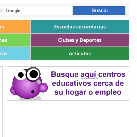
as
Escuelas secundarias
mas
Clubes y Deportes
ltos
Artículos