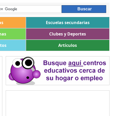
as
Escuelas secundarias
mas
Clubes y Deportes
ltos
Artículos