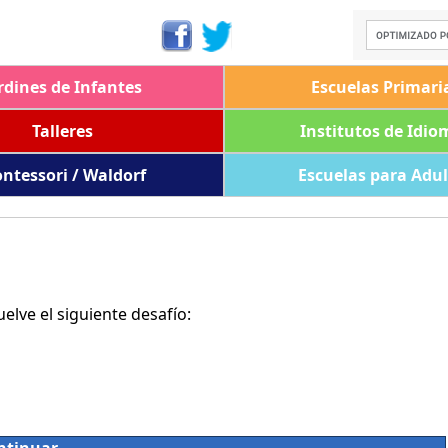
rdines de Infantes
Escuelas Primari
Talleres
Institutos de Idio
ntessori / Waldorf
Escuelas para Adu
lve el siguiente desafío: