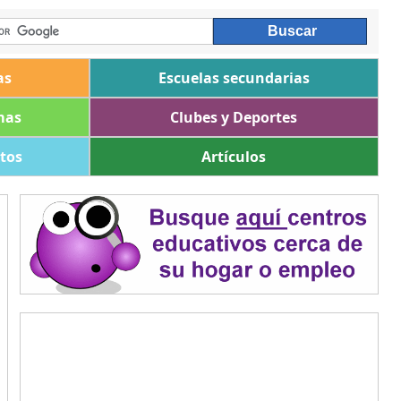
as
Escuelas secundarias
mas
Clubes y Deportes
ltos
Artículos