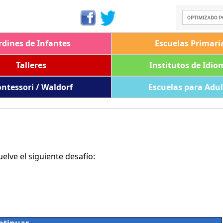
rdines de Infantes
Escuelas Primari
Talleres
Institutos de Idio
ntessori / Waldorf
Escuelas para Adu
lve el siguiente desafío: