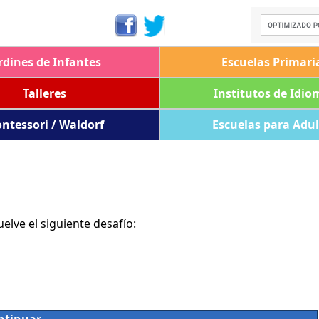
rdines de Infantes
Escuelas Primari
Talleres
Institutos de Idio
ntessori / Waldorf
Escuelas para Adu
lve el siguiente desafío: