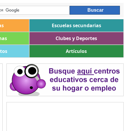
as
Escuelas secundarias
mas
Clubes y Deportes
ltos
Artículos