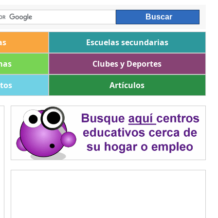
as
Escuelas secundarias
mas
Clubes y Deportes
ltos
Artículos