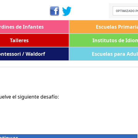
rdines de Infantes
Escuelas Primari
Talleres
Institutos de Idio
ntessori / Waldorf
Escuelas para Adu
lve el siguiente desafío: