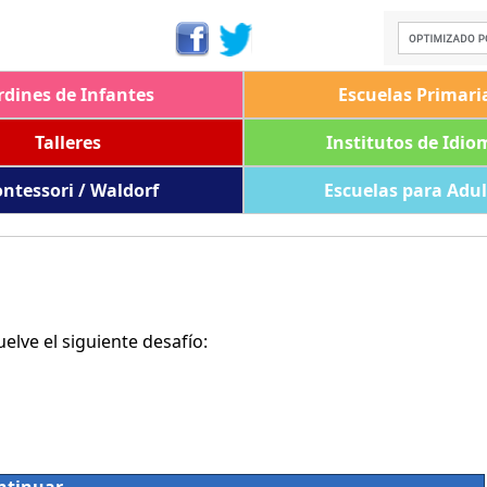
rdines de Infantes
Escuelas Primari
Talleres
Institutos de Idio
ntessori / Waldorf
Escuelas para Adu
lve el siguiente desafío: