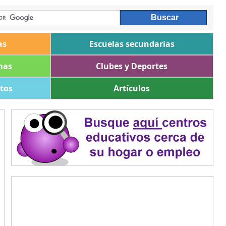
as
Escuelas secundarias
mas
Clubes y Deportes
ltos
Artículos