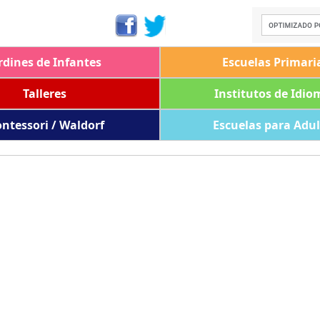
rdines de Infantes
Escuelas Primari
Talleres
Institutos de Idio
ntessori / Waldorf
Escuelas para Adu