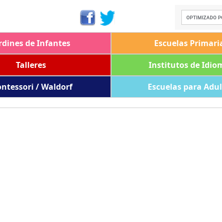
rdines de Infantes
Escuelas Primari
Talleres
Institutos de Idio
ntessori / Waldorf
Escuelas para Adu