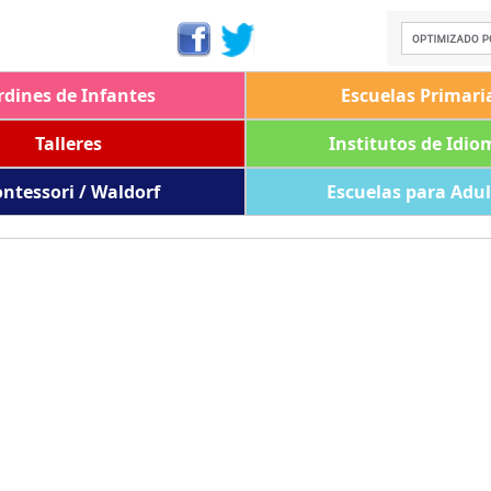
rdines de Infantes
Escuelas Primari
Talleres
Institutos de Idio
ntessori / Waldorf
Escuelas para Adu