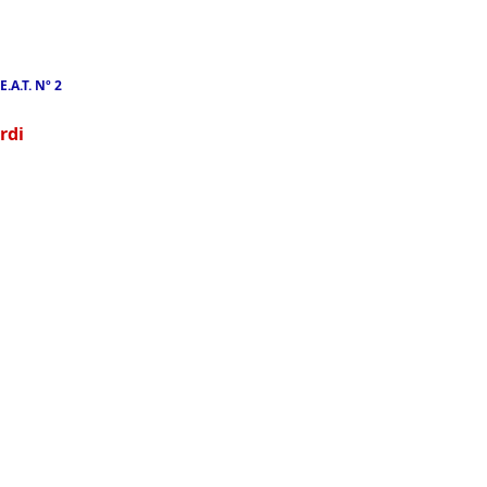
E.A.T. Nº 2
rdi