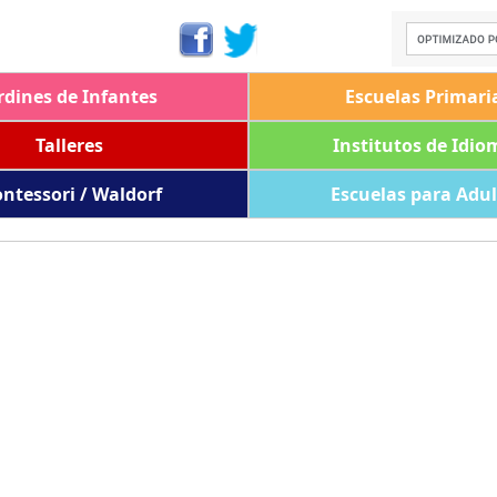
rdines de Infantes
Escuelas Primari
Talleres
Institutos de Idio
ntessori / Waldorf
Escuelas para Adu